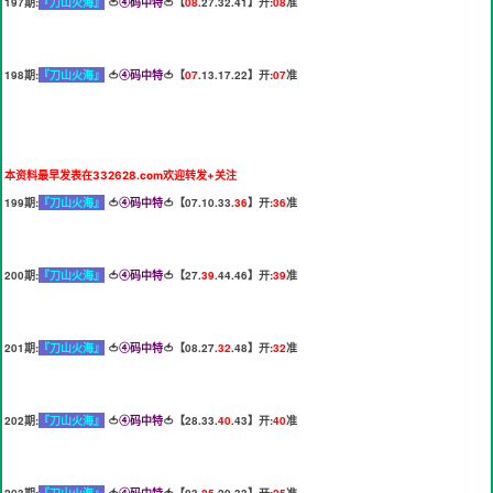
197期:
『刀山火海』
🍅
④码中特
🍅【
08
.27.32.41】开:
08
准
198期:
『刀山火海』
🍅
④码中特
🍅【
07
.13.17.22】开:
07
准
本资料最早发表在332628.com欢迎转发+关注
199期:
『刀山火海』
🍅
④码中特
🍅【07.10.33.
36
】开:
36
准
200期:
『刀山火海』
🍅
④码中特
🍅【27.
39
.44.46】开:
39
准
201期:
『刀山火海』
🍅
④码中特
🍅【08.27.
32
.48】开:
32
准
202期:
『刀山火海』
🍅
④码中特
🍅【28.33.
40
.43】开:
40
准