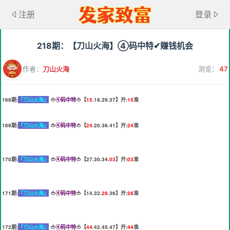
注册
登录
218期：【刀山火海】④码中特✔赚钱机会
作者：
刀山火海
浏览：
47
168期:
『刀山火海』
🍅
④码中特
🍅【
15
.18.29.37】开:
15
准
169期:
『刀山火海』
🍅
④码中特
🍅【
24
.20.36.41】开:
24
准
170期:
『刀山火海』
🍅
④码中特
🍅【27.30.34.
03
】开:
03
准
171期:
『刀山火海』
🍅
④码中特
🍅【14.32.
28
.36】开:
28
准
172期:
『刀山火海』
🍅
④码中特
🍅【
44
.42.45.47】开:
44
准