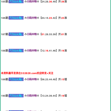
185期:
『刀山火海』
🍅
④码中特
🍅【24.28.
36
.49】开:
36
准
186期:
『刀山火海』
🍅
④码中特
🍅【04.15.
23
.42】开:
23
准
187期:
『刀山火海』
🍅
④码中特
🍅【
01
.28.33.39】开:
01
准
188期:
『刀山火海』
🍅
④码中特
🍅【12.
16
.41.46】开:
16
准
本资料最早发表在332628.com欢迎转发+关注
189期:
『刀山火海』
🍅
④码中特
🍅【06.23.44.48】开:
15
错
190期:
『刀山火海』
🍅
④码中特
🍅【13.24.39.44】开:
16
错