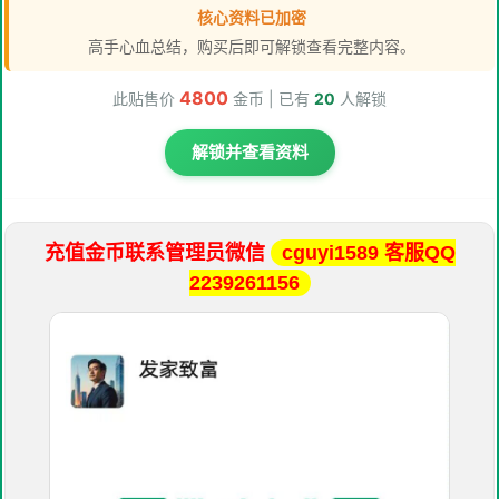
核心资料已加密
高手心血总结，购买后即可解锁查看完整内容。
4800
此贴售价
金币 | 已有
20
人解锁
解锁并查看资料
充值金币联系管理员微信
cguyi1589 客服QQ
2239261156