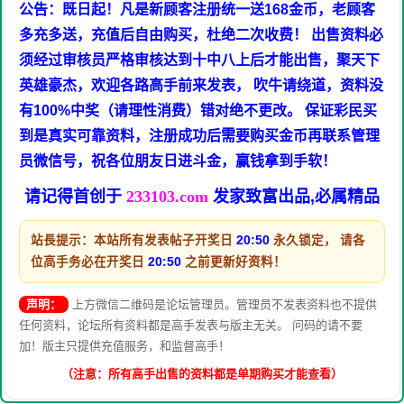
公告：既日起！凡是新顾客注册统一送168金币，老顾客
多充多送，充值后自由购买，杜绝二次收费！ 出售资料必
须经过审核员严格审核达到十中八上后才能出售，聚天下
英雄豪杰，欢迎各路高手前来发表， 吹牛请绕道，资料没
有100%中奖（请理性消费）错对绝不更改。 保证彩民买
到是真实可靠资料，注册成功后需要购买金币再联系管理
员微信号，祝各位朋友日进斗金，赢钱拿到手软！
请记得首创于
233103.com
发家致富出品,必属精品
站長提示：本站所有发表帖子开奖日
20:50
永久锁定， 请各
位高手务必在开奖日
20:50
之前更新好资料！
声明：
上方微信二维码是论坛管理员。管理员不发表资料也不提供
任何资料，论坛所有资料都是高手发表与版主无关。 问码的请不要
加！版主只提供充值服务，和监督高手！
（注意：所有高手出售的资料都是单期购买才能查看）