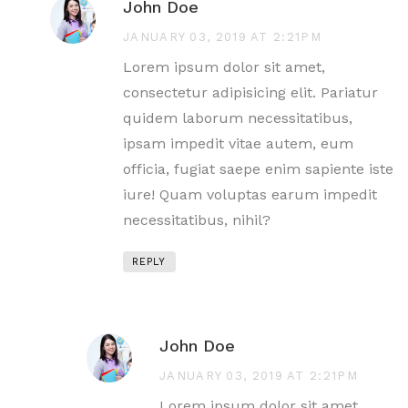
John Doe
JANUARY 03, 2019 AT 2:21PM
Lorem ipsum dolor sit amet,
consectetur adipisicing elit. Pariatur
quidem laborum necessitatibus,
ipsam impedit vitae autem, eum
officia, fugiat saepe enim sapiente iste
iure! Quam voluptas earum impedit
necessitatibus, nihil?
REPLY
John Doe
JANUARY 03, 2019 AT 2:21PM
Lorem ipsum dolor sit amet,