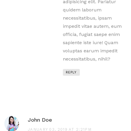
adipisicing elit. Pariatur
quidem laborum
necessitatibus, ipsam
impedit vitae autem, eum
officia, fugiat saepe enim
sapiente iste iure! Quam
voluptas earum impedit
necessitatibus, nihil?
REPLY
John Doe
JANUARY 03, 2019 AT 2:21PM