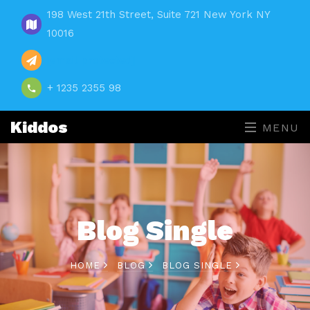
198 West 21th Street, Suite 721 New York NY
10016
[email protected]
+ 1235 2355 98
Kiddos
MENU
Blog Single
HOME
BLOG
BLOG SINGLE